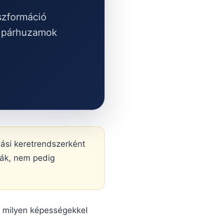
nszformáció
i párhuzamok
ási keretrendszerként
giák, nem pedig
 milyen képességekkel