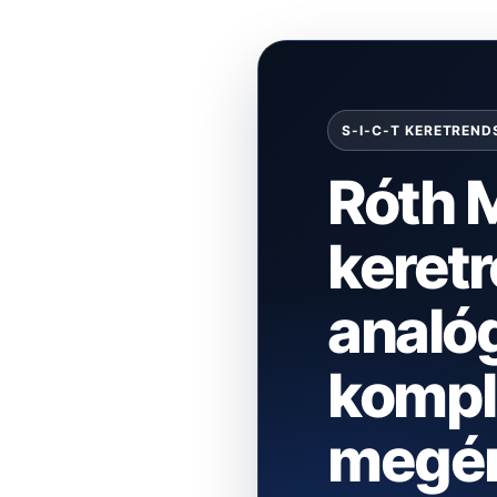
S-I-C-T KERETREND
Róth M
keretr
analó
kompl
megér