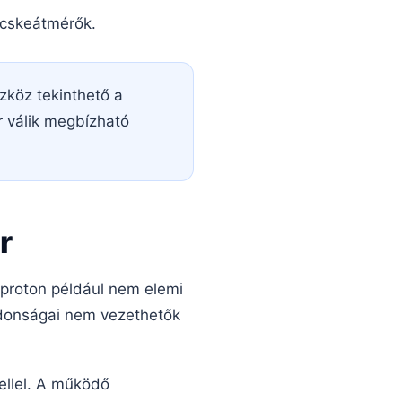
ecskeátmérők.
zköz tekinthető a
 válik megbízható
r
 proton például nem elemi
ajdonságai nem vezethetők
ellel. A működő