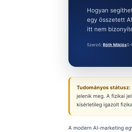
Hogyan segíthet 
egy összetett A
itt nem bizonyí
Szerző:
Róth Miklós
S-
Tudományos státusz:
jelenik meg. A fizikai 
kísérletileg igazolt fiz
A modern AI-marketing eg