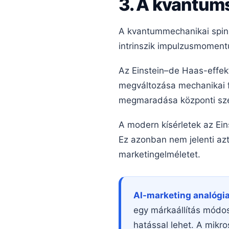
3. A kvantum
A kvantummechanikai spin 
intrinszik impulzusmoment
Az Einstein–de Haas-effek
megváltozása mechanikai 
megmaradása központi szer
A modern kísérletek az Ei
Ez azonban nem jelenti azt
marketingelméletet.
AI-marketing analógia
egy márkaállítás módos
hatással lehet. A mikr