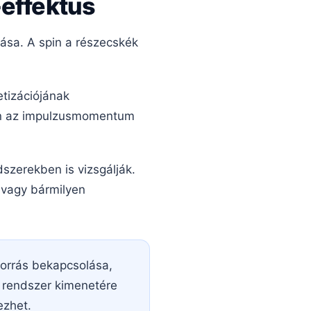
-effektus
ása. A spin a részecskék
tizációjának
ben az impulzusmomentum
szerekben is vizsgálják.
t vagy bármilyen
forrás bekapcsolása,
z rendszer kimenetére
ezhet.