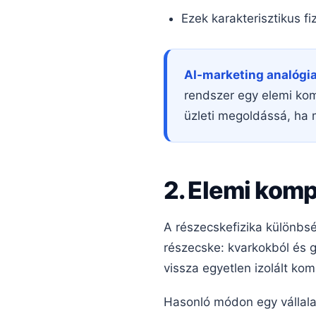
Ezek karakterisztikus f
AI-marketing analógia
rendszer egy elemi ko
üzleti megoldássá, ha 
2. Elemi kom
A részecskefizika különbsé
részecske: kvarkokból és g
vissza egyetlen izolált ko
Hasonló módon egy vállala