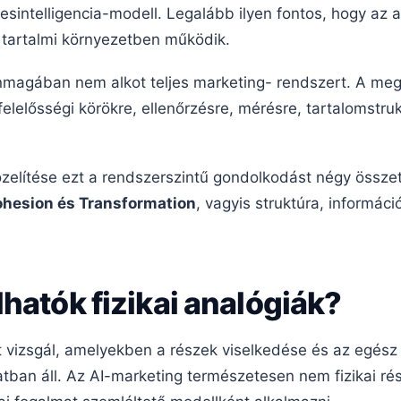
sintelligencia-modell. Legalább ilyen fontos, hogy az 
s tartalmi környezetben működik.
önmagában nem alkot teljes marketing- rendszert. A m
elelősségi körökre, ellenőrzésre, mérésre, tartalomstruk
zelítése ezt a rendszerszintű gondolkodást négy összet
Cohesion és Transformation
, vagyis struktúra, informáci
hatók fizikai analógiák?
t vizsgál, amelyekben a részek viselkedése és az egész
tban áll. Az AI-marketing természetesen nem fizikai r