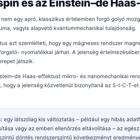
spin és az Einstein–de Haas
nem egy apró, klasszikus értelemben forgó golyó mozg
uma, vagyis alapvető kvantummechanikai tulajdonság.
tus azt szemlélteti, hogy egy mágneses rendszer magne
forgató- nyomatékkal járhat. A jelenség értelmezésé
epet játszik.
nstein–de Haas-effektust mikro- és nanomechanikai rend
, hogy a jelenség közvetlenül bizonyítaná az S-I-C-T-e
:
egy látszólag kis változtatás – például egy hibás adat
ítása vagy az emberi ellenőrzés eltávolítása – az egés
oszintű döntés rendszerszintű következményt eredmény