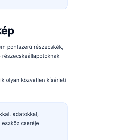
kép
nem pontszerű részecskék,
 részecskeállapotoknak
k olyan közvetlen kísérleti
kkal, adatokkal,
z eszköz cseréje