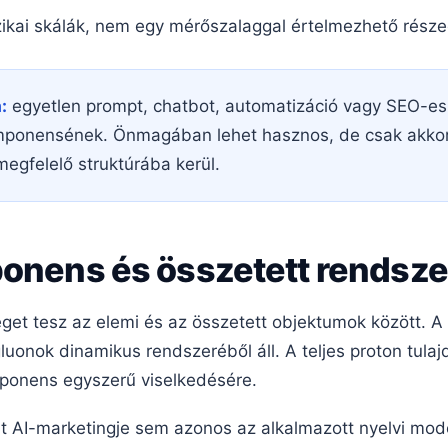
izikai skálák, nem egy mérőszalaggal értelmezhető rész
:
egyetlen prompt, chatbot, automatizáció vagy SEO-es
mponensének. Önmagában lehet hasznos, de csak akkor
megfelelő struktúrába kerül.
ponens és összetett rendsze
get tesz az elemi és az összetett objektumok között. A
luonok dinamikus rendszeréből áll. A teljes proton tul
mponens egyszerű viselkedésére.
t AI-marketingje sem azonos az alkalmazott nyelvi mod