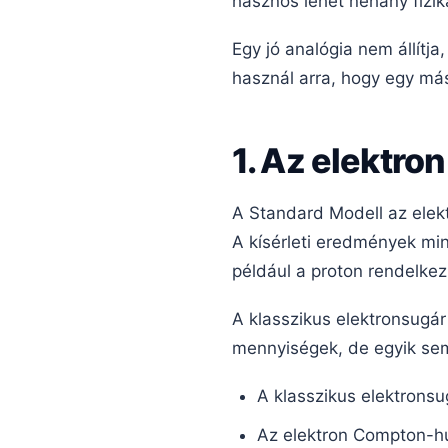
hasznos lehet néhány fizik
Egy jó analógia nem állítj
használ arra, hogy egy má
1. Az elektro
A Standard Modell az elekt
A kísérleti eredmények min
például a proton rendelkez
A klasszikus elektronsugá
mennyiségek, de egyik sem
A klasszikus elektronsu
Az elektron Compton-h