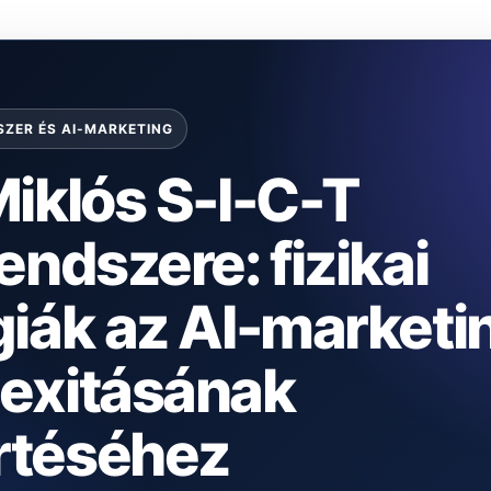
SZER ÉS AI-MARKETING
iklós S-I-C-T
endszere: fizikai
giák az AI-marketi
exitásának
téséhez