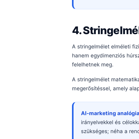
4. Stringelmé
A stringelmélet elméleti f
hanem egydimenziós húrsz
felelhetnek meg.
A stringelmélet matematikai
megerősítéssel, amely alap
AI-marketing analógia
irányelvekkel és célok
szükséges; néha a rend