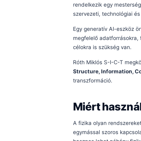
rendelkezik egy mestersége
szervezeti, technológiai é
Egy generatív AI-eszköz 
megfelelő adatforrásokra, f
célokra is szükség van.
Róth Miklós S-I-C-T megkö
Structure, Information, 
transzformáció.
Miért használ
A fizika olyan rendszereke
egymással szoros kapcsola