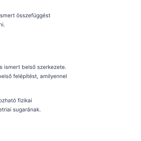
 ismert összefüggést
i.
s ismert belső szerkezete.
első felépítést, amilyennel
zható fizikai
triai sugarának.