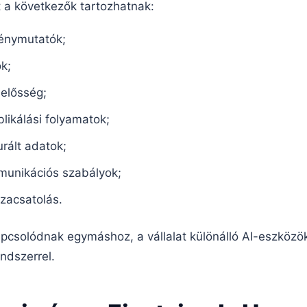
 a következők tartozhatnak:
tménymutatók;
k;
lelősség;
blikálási folyamatok;
urált adatok;
unikációs szabályok;
zacsatolás.
csolódnak egymáshoz, a vállalat különálló AI-eszközö
ndszerrel.