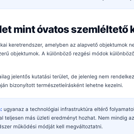
let mint óvatos szemléltető 
izikai keretrendszer, amelyben az alapvető objektumok 
erű objektumok. A különböző rezgési módok különböző
lag jelentős kutatási terület, de jelenleg nem rendelkezi
ján bizonyított természetleírásként lehetne kezelni.
:
ugyanaz a technológiai infrastruktúra eltérő folyamato
kal teljesen más üzleti eredményt hozhat. Nem mindig a
szer működési módját kell megváltoztatni.