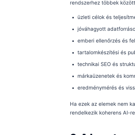
rendszerhez többek között
üzleti célok és teljesí
jóváhagyott adatforráso
emberi ellenőrzés és fe
tartalomkészítési és pu
technikai SEO és strukt
márkaüzenetek és komm
eredménymérés és viss
Ha ezek az elemek nem kap
rendelkezik koherens AI-re