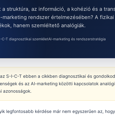
a struktúra, az információ, a kohézió és a tra
I-marketing rendszer értelmezésében? A fizika
tékok, hanem szemléltető analógiák.
I-C-T diagnosztikai szemlélet
AI-marketing és rendszerstratégia
az S-I-C-T ebben a cikkben diagnosztikai és gondolkod
jelenségek és az AI-marketing közötti kapcsolatok analó
ikai azonosságok.
yik legfontosabb kérdése már nem egyszerűen az, hogy