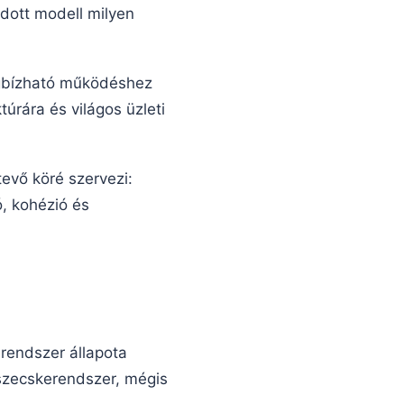
adott modell milyen
egbízható működéshez
túrára és világos üzleti
evő köré szervezi:
ó, kohézió és
 rendszer állapota
észecskerendszer, mégis