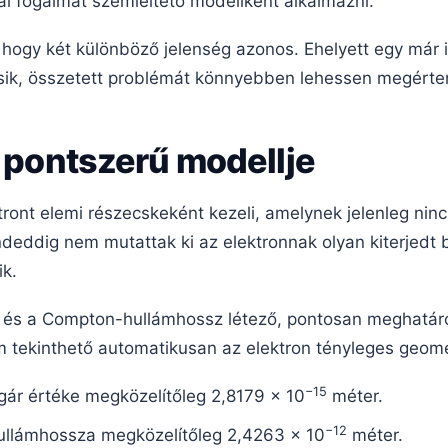
ai fogalmat szemléltető modellként alkalmazni.
a, hogy két különböző jelenség azonos. Ehelyett egy már
sik, összetett problémát könnyebben lehessen megérten
n pontszerű modellje
ront elemi részecskeként kezeli, amelynek jelenleg ninc
deddig nem mutattak ki az elektronnak olyan kiterjedt b
ik.
r és a Compton-hullámhossz létező, pontosan meghatáro
 tekinthető automatikusan az elektron tényleges geome
−15
gár értéke megközelítőleg 2,8179 × 10
méter.
−12
ullámhossza megközelítőleg 2,4263 × 10
méter.