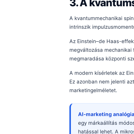
3. A kvantum
A kvantummechanikai spin 
intrinszik impulzusmoment
Az Einstein–de Haas-effek
megváltozása mechanikai 
megmaradása központi szer
A modern kísérletek az Ei
Ez azonban nem jelenti azt
marketingelméletet.
AI-marketing analógia
egy márkaállítás módos
hatással lehet. A mikr