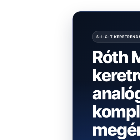
S-I-C-T KERETREND
Róth M
keretr
analó
kompl
megér