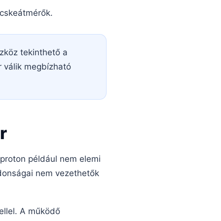
ecskeátmérők.
zköz tekinthető a
 válik megbízható
r
 proton például nem elemi
ajdonságai nem vezethetők
ellel. A működő