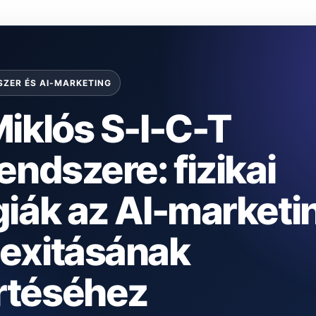
SZER ÉS AI-MARKETING
iklós S-I-C-T
endszere: fizikai
giák az AI-marketi
exitásának
téséhez