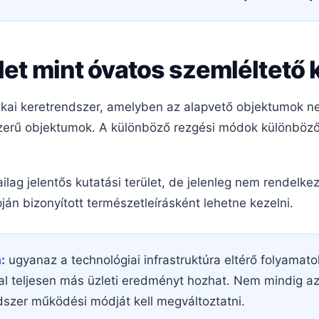
let mint óvatos szemléltető 
izikai keretrendszer, amelyben az alapvető objektumok 
erű objektumok. A különböző rezgési módok különböző
lag jelentős kutatási terület, de jelenleg nem rendelkezi
ján bizonyított természetleírásként lehetne kezelni.
:
ugyanaz a technológiai infrastruktúra eltérő folyamato
kal teljesen más üzleti eredményt hozhat. Nem mindig a
szer működési módját kell megváltoztatni.