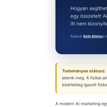
Hogyan segíthet 
egy összetett A
itt nem bizonyí
Szerző:
Róth Miklós
S-
Tudományos státusz:
jelenik meg. A fizikai 
kísérletileg igazolt fiz
A modern AI-marketing eg