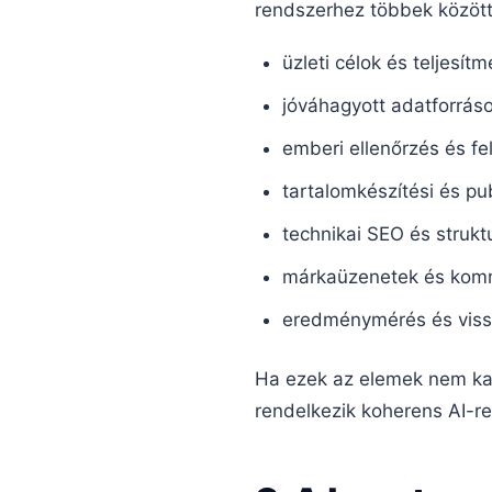
rendszerhez többek között
üzleti célok és teljesí
jóváhagyott adatforráso
emberi ellenőrzés és fe
tartalomkészítési és pu
technikai SEO és strukt
márkaüzenetek és komm
eredménymérés és viss
Ha ezek az elemek nem kap
rendelkezik koherens AI-re