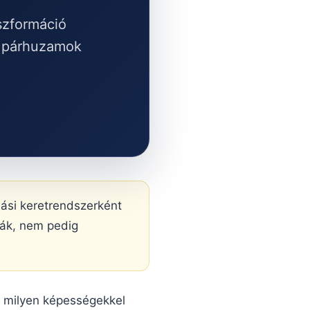
nszformáció
i párhuzamok
ási keretrendszerként
giák, nem pedig
 milyen képességekkel