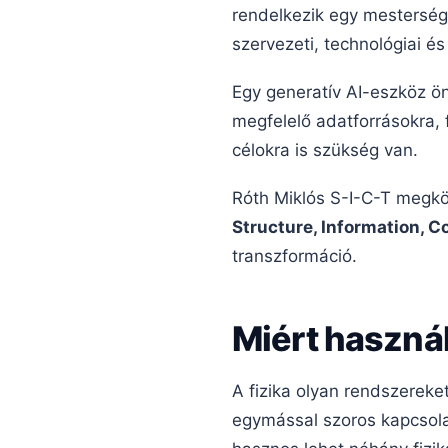
rendelkezik egy mestersége
szervezeti, technológiai é
Egy generatív AI-eszköz 
megfelelő adatforrásokra, f
célokra is szükség van.
Róth Miklós S-I-C-T megkö
Structure, Information, 
transzformáció.
Miért használ
A fizika olyan rendszereke
egymással szoros kapcsola