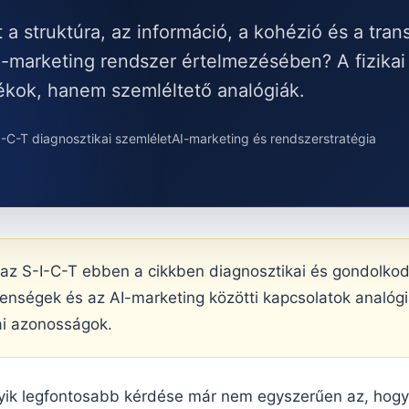
a struktúra, az információ, a kohézió és a tra
I-marketing rendszer értelmezésében? A fizika
tékok, hanem szemléltető analógiák.
I-C-T diagnosztikai szemlélet
AI-marketing és rendszerstratégia
az S-I-C-T ebben a cikkben diagnosztikai és gondolkod
jelenségek és az AI-marketing közötti kapcsolatok analó
ikai azonosságok.
yik legfontosabb kérdése már nem egyszerűen az, hogy