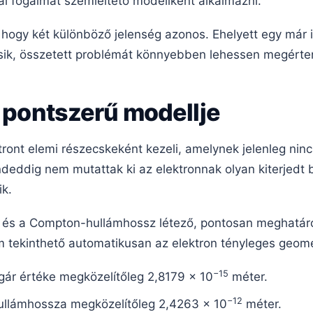
ai fogalmat szemléltető modellként alkalmazni.
a, hogy két különböző jelenség azonos. Ehelyett egy már
sik, összetett problémát könnyebben lehessen megérten
n pontszerű modellje
ront elemi részecskeként kezeli, amelynek jelenleg ninc
deddig nem mutattak ki az elektronnak olyan kiterjedt b
ik.
r és a Compton-hullámhossz létező, pontosan meghatáro
 tekinthető automatikusan az elektron tényleges geome
−15
gár értéke megközelítőleg 2,8179 × 10
méter.
−12
ullámhossza megközelítőleg 2,4263 × 10
méter.