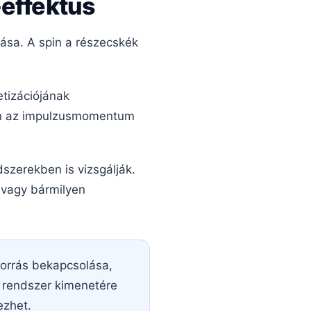
-effektus
ása. A spin a részecskék
tizációjának
ben az impulzusmomentum
szerekben is vizsgálják.
t vagy bármilyen
forrás bekapcsolása,
z rendszer kimenetére
ezhet.