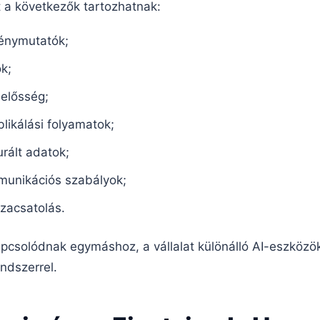
 a következők tartozhatnak:
tménymutatók;
k;
lelősség;
blikálási folyamatok;
urált adatok;
unikációs szabályok;
zacsatolás.
csolódnak egymáshoz, a vállalat különálló AI-eszközö
ndszerrel.