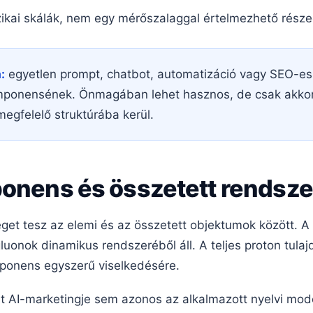
izikai skálák, nem egy mérőszalaggal értelmezhető rész
:
egyetlen prompt, chatbot, automatizáció vagy SEO-es
mponensének. Önmagában lehet hasznos, de csak akkor
megfelelő struktúrába kerül.
ponens és összetett rendsze
get tesz az elemi és az összetett objektumok között. A
luonok dinamikus rendszeréből áll. A teljes proton tul
mponens egyszerű viselkedésére.
t AI-marketingje sem azonos az alkalmazott nyelvi mod