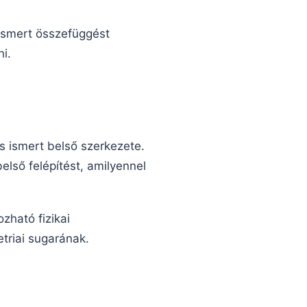
 ismert összefüggést
i.
s ismert belső szerkezete.
első felépítést, amilyennel
zható fizikai
triai sugarának.