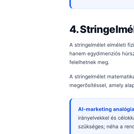
4. Stringelmé
A stringelmélet elméleti f
hanem egydimenziós húrsz
felelhetnek meg.
A stringelmélet matematikai
megerősítéssel, amely alap
AI-marketing analógia
irányelvekkel és célok
szükséges; néha a rend