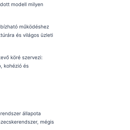
adott modell milyen
egbízható működéshez
túrára és világos üzleti
evő köré szervezi:
ó, kohézió és
 rendszer állapota
észecskerendszer, mégis