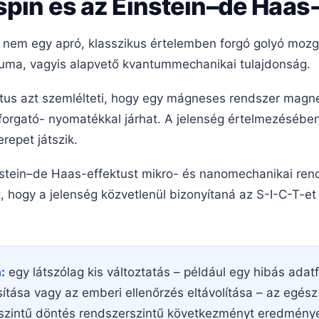
spin és az Einstein–de Haas
nem egy apró, klasszikus értelemben forgó golyó mozg
uma, vagyis alapvető kvantummechanikai tulajdonság.
tus azt szemlélteti, hogy egy mágneses rendszer magne
forgató- nyomatékkal járhat. A jelenség értelmezésé
epet játszik.
nstein–de Haas-effektust mikro- és nanomechanikai rend
, hogy a jelenség közvetlenül bizonyítaná az S-I-C-T-e
:
egy látszólag kis változtatás – például egy hibás adat
ítása vagy az emberi ellenőrzés eltávolítása – az egés
oszintű döntés rendszerszintű következményt eredmény