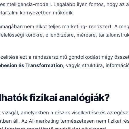
sintelligencia-modell. Legalább ilyen fontos, hogy az 
s tartalmi környezetben működik.
önmagában nem alkot teljes marketing- rendszert. A m
elelősségi körökre, ellenőrzésre, mérésre, tartalomstruk
zelítése ezt a rendszerszintű gondolkodást négy összet
Cohesion és Transformation
, vagyis struktúra, informáci
hatók fizikai analógiák?
t vizsgál, amelyekben a részek viselkedése és az egész
tban áll. Az AI-marketing természetesen nem fizikai r