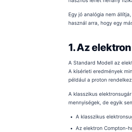
hasznos lehet néhány fizik
Egy jó analógia nem állítj
használ arra, hogy egy má
1. Az elektro
A Standard Modell az elekt
A kísérleti eredmények min
például a proton rendelkez
A klasszikus elektronsugá
mennyiségek, de egyik sem
A klasszikus elektronsu
Az elektron Compton-h