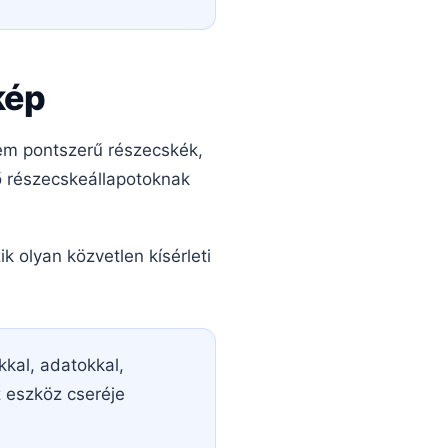
kép
nem pontszerű részecskék,
 részecskeállapotoknak
k olyan közvetlen kísérleti
kkal, adatokkal,
z eszköz cseréje