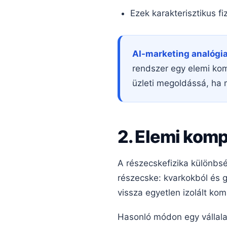
Ezek karakterisztikus f
AI-marketing analógia
rendszer egy elemi ko
üzleti megoldássá, ha 
2. Elemi kom
A részecskefizika különbsé
részecske: kvarkokból és g
vissza egyetlen izolált ko
Hasonló módon egy vállala