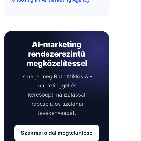
AI-marketing
rendszerszintű
megközelítéssel
Ismerje meg Róth Miklós AI-
marketinggel és
keresőoptimalizálással
kapcsolatos szakmai
tevékenységét.
Szakmai oldal megtekintése