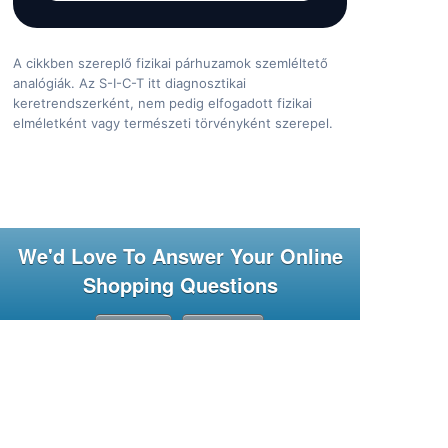
A cikkben szereplő fizikai párhuzamok szemléltető
analógiák. Az S-I-C-T itt diagnosztikai
keretrendszerként, nem pedig elfogadott fizikai
elméletként vagy természeti törvényként szerepel.
We'd Love To Answer Your Online
Shopping Questions
Map
More
We'd Love To Answer Your Online Shopping Questions
Have you ever done shopping online? If so, you probably
understand that although there are many similarities to
traditional shopping, there are some differences as well.