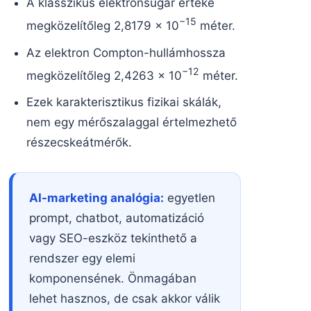
A klasszikus elektronsugár értéke
−15
megközelítőleg 2,8179 × 10
méter.
Az elektron Compton-hullámhossza
−12
megközelítőleg 2,4263 × 10
méter.
Ezek karakterisztikus fizikai skálák,
nem egy mérőszalaggal értelmezhető
részecskeátmérők.
AI-marketing analógia:
egyetlen
prompt, chatbot, automatizáció
vagy SEO-eszköz tekinthető a
rendszer egy elemi
komponensének. Önmagában
lehet hasznos, de csak akkor válik