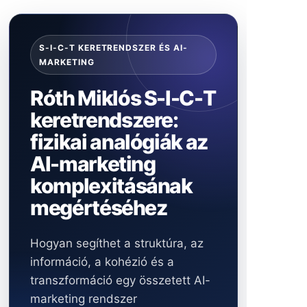
S-I-C-T KERETRENDSZER ÉS AI-
MARKETING
Róth Miklós S-I-C-T
keretrendszere:
fizikai analógiák az
AI-marketing
komplexitásának
megértéséhez
Hogyan segíthet a struktúra, az
információ, a kohézió és a
transzformáció egy összetett AI-
marketing rendszer