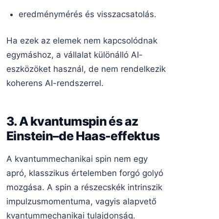
eredménymérés és visszacsatolás.
Ha ezek az elemek nem kapcsolódnak
egymáshoz, a vállalat különálló AI-
eszközöket használ, de nem rendelkezik
koherens AI-rendszerrel.
3. A kvantumspin és az
Einstein–de Haas-effektus
A kvantummechanikai spin nem egy
apró, klasszikus értelemben forgó golyó
mozgása. A spin a részecskék intrinszik
impulzusmomentuma, vagyis alapvető
kvantummechanikai tulajdonság.